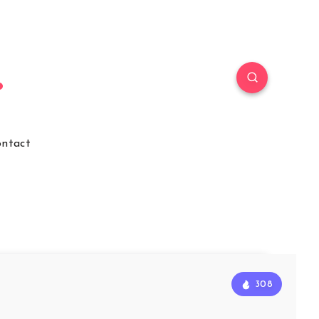
ntact
308