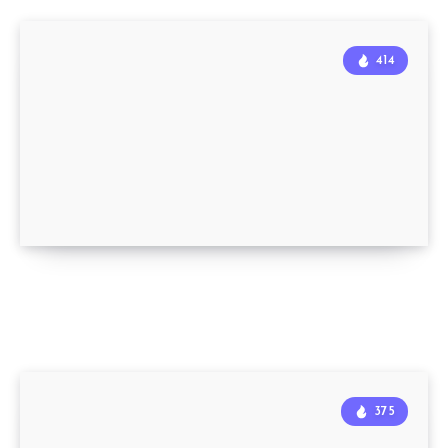
414
375