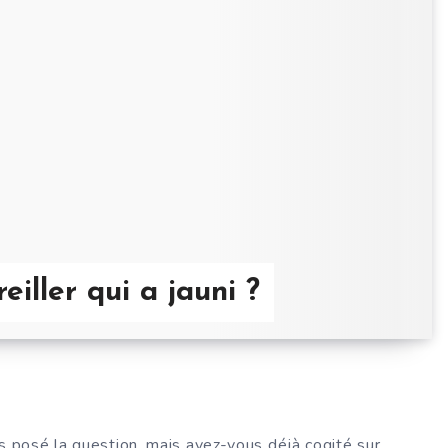
iller qui a jauni ?
s posé la question, mais avez-vous déjà cogité sur