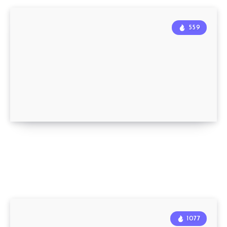
559
1077