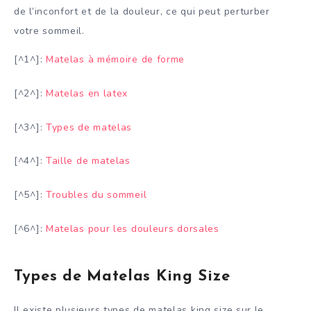
de l’inconfort et de la douleur, ce qui peut perturber
votre sommeil.
[^1^]:
Matelas à mémoire de forme
[^2^]:
Matelas en latex
[^3^]:
Types de matelas
[^4^]:
Taille de matelas
[^5^]:
Troubles du sommeil
[^6^]:
Matelas pour les douleurs dorsales
Types de Matelas King Size
Il existe plusieurs types de matelas king size sur le