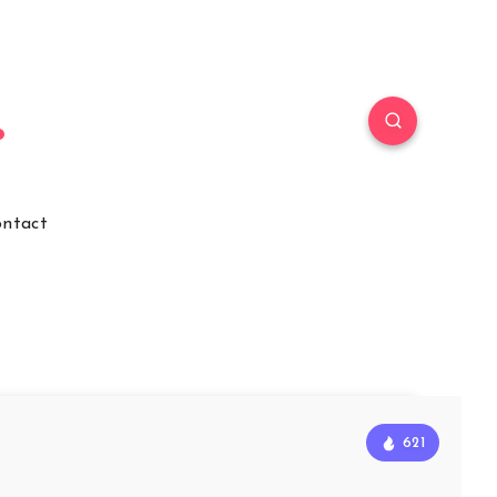
ntact
621