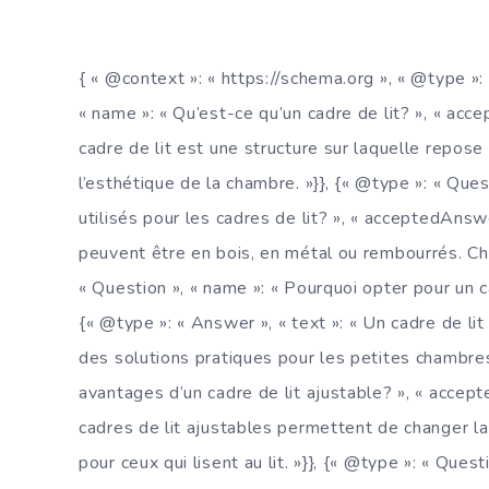
{ « @context »: « https://schema.org », « @type »:
« name »: « Qu’est-ce qu’un cadre de lit? », « acc
cadre de lit est une structure sur laquelle repose 
l’esthétique de la chambre. »}}, {« @type »: « Que
utilisés pour les cadres de lit? », « acceptedAnswe
peuvent être en bois, en métal ou rembourrés. Ch
« Question », « name »: « Pourquoi opter pour un 
{« @type »: « Answer », « text »: « Un cadre de l
des solutions pratiques pour les petites chambres.
avantages d’un cadre de lit ajustable? », « accept
cadres de lit ajustables permettent de changer la
pour ceux qui lisent au lit. »}}, {« @type »: « Ques