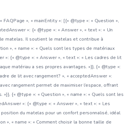
 « FAQPage », « mainEntity »: [{« @type »: « Question »,
eptedAnswer »: {« @type »: « Answer », « text »: « Un
le matelas. Il soutient le matelas et contribue à
stion », « name »: « Quels sont les types de matériaux
r »: {« @type »: « Answer », « text »: « Les cadres de lit
aque matériau a ses propres avantages. »}}, {« @type »:
cadre de lit avec rangement? », « acceptedAnswer »:
it avec rangement permet de maximiser l’espace, offrant
 »}}, {« @type »: « Question », « name »: « Quels sont les
edAnswer »: {« @type »: « Answer », « text »: « Les
 position du matelas pour un confort personnalisé, idéal
tion », « name »: « Comment choisir la bonne taille de